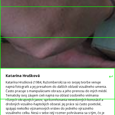
↩
Katarína Hrušková
Katarína Hrušková (1984, Ružomberok) sa vo svojej tvorbe venuje
najmä fotografii a jej presahom do ďalších oblastí vizuálneho umenia.
Často pracuje s manipuláciami obrazu a jeho prenosu do iných médií.
Tematicky svoj záujem cieli najmä na oblasť osobného vnímania
rôznych okrajových javov, sprítomňovania nevedomých konotácií a
drobných vizuálno-haptických obsesií. Jej práce sú často poetické,
spájajú niekoľko významových vrstiev do jedného výrazného
vizuálneho celku. Nesú v sebe istý rozmer pohrávania sa s tým, čo je