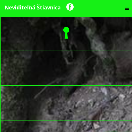
Neviditeľná Štiavnica
Život lesa